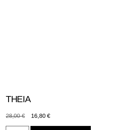
THEIA
28,00
€
16,80
€