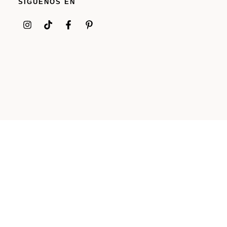
SÍGUENOS EN
© 2023 ADEONAJEWELRY. TODOS LOS DERECHOS
RESERVADOS.